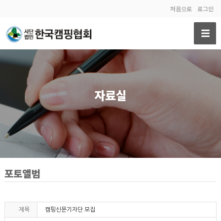
처음으로
로그인
자료실
포토앨범
제목
캠핑신문기자단 모집